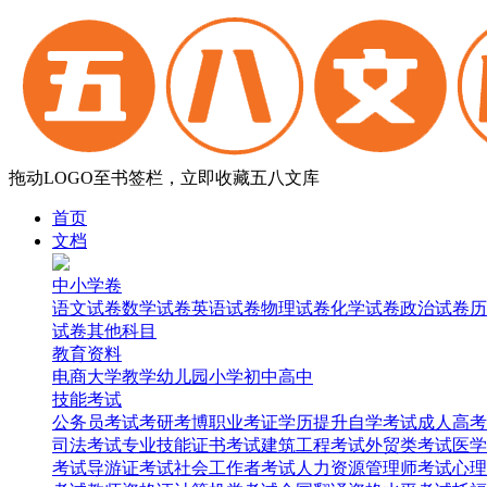
拖动LOGO至书签栏，立即收藏五八文库
首页
文档
中小学卷
语文试卷
数学试卷
英语试卷
物理试卷
化学试卷
政治试卷
历
试卷
其他科目
教育资料
电商
大学
教学
幼儿园
小学
初中
高中
技能考试
公务员考试
考研考博
职业考证
学历提升
自学考试
成人高考
司法考试
专业技能证书考试
建筑工程考试
外贸类考试
医学
考试
导游证考试
社会工作者考试
人力资源管理师考试
心理