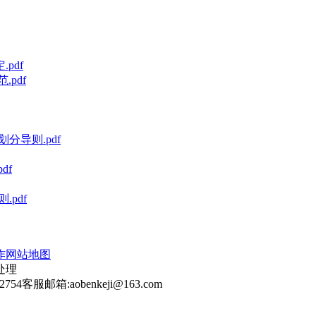
pdf
pdf
划分导则.pdf
df
.pdf
作
网站地图
处理
2754
客服邮箱:aobenkeji@163.com