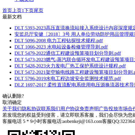
首页
上页
1
下页
尾页
最新文档
DLT 5393-2023高压直流换流站接入系统设计内容深度规定.
安监总厅安健〔2018〕3号 用人单位劳动防护用品管理规范.
DLT 5096-2008 电力工程钻探技术规程.pdf
DLT 1066-2023 水电站设备检修管理导则.pdf
DLT 5479-2022通信工程建设预算项目划分导则.pdf
DLT 5473-2023燃气-蒸汽联合循环发电工程建设预算项目
DLT 5428-2023火力发电厂热工保护系统设计规程.pdf
DLT 5472-2021架空输电线路工程建设预算项目划分导则.p
DLT 5796-2019水电工程边坡安全监测技术规范.pdf
DLZ 1697-2017 柔性直流配电系统用电压源换流器技术导则
确认删除?
取消
确定
关于我们
隐私协议
联系我们
用户协议
免责声明
广告投放
市场合
若发现您的权益受到侵害，请立即联系客服，我们会尽快为您
客服电话 5 * 9小时
客服电话:aobenkeji@163.com
客服QQ:322364