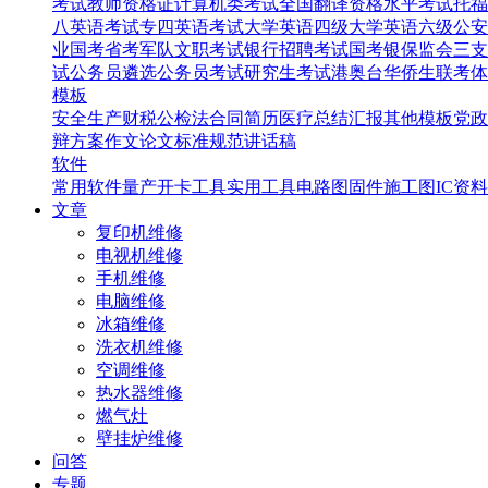
考试
教师资格证
计算机类考试
全国翻译资格水平考试
托福
八英语考试
专四英语考试
大学英语四级
大学英语六级
公安
业国考省考
军队文职考试
银行招聘考试
国考银保监会
三支
试
公务员遴选
公务员考试
研究生考试
港奥台华侨生联考
体
模板
安全生产
财税
公检法
合同
简历
医疗
总结汇报
其他模板
党政
辩
方案
作文
论文
标准规范
讲话稿
软件
常用软件
量产开卡工具
实用工具
电路图
固件
施工图
IC资料
文章
复印机维修
电视机维修
手机维修
电脑维修
冰箱维修
洗衣机维修
空调维修
热水器维修
燃气灶
壁挂炉维修
问答
专题