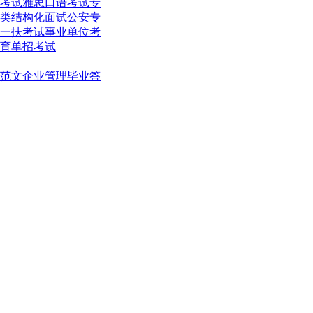
考试
雅思口语考试
专
类结构化面试
公安专
一扶考试
事业单位考
育单招考试
范文
企业管理
毕业答