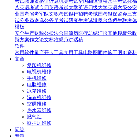
考试
教师资格证
计算机类考试
全国翻译资格水平考试
托福
八英语考试
专四英语考试
大学英语四级
大学英语六级
公安
业国考省考
军队文职考试
银行招聘考试
国考银保监会
三支
试
公务员遴选
公务员考试
研究生考试
港奥台华侨生联考
体
模板
安全生产
财税
公检法
合同
简历
医疗
总结汇报
其他模板
党政
辩
方案
作文
论文
标准规范
讲话稿
软件
常用软件
量产开卡工具
实用工具
电路图
固件
施工图
IC资料
文章
复印机维修
电视机维修
手机维修
电脑维修
冰箱维修
洗衣机维修
空调维修
热水器维修
燃气灶
壁挂炉维修
问答
专题