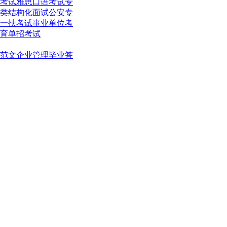
考试
雅思口语考试
专
类结构化面试
公安专
一扶考试
事业单位考
育单招考试
范文
企业管理
毕业答