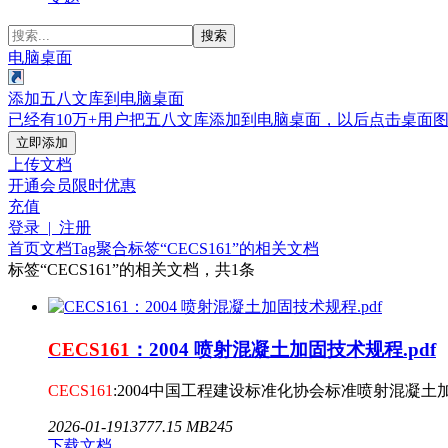
搜索
电脑桌面
添加五八文库到电脑桌面
已经有10万+用户把五八文库添加到电脑桌面，以后点击桌面
立即添加
上传文档
开通会员
限时优惠
充值
登录 | 注册
首页
文档
Tag聚合标签
“CECS161”的相关文档
标签
“CECS161”
的相关文档，共1条
CECS161
：2004 喷射混凝土加固技术规程.pdf
CECS161
:2004中国工程建设标准化协会标准喷射混凝土加固技术规程Technical
2026-01-19
1377
7.15 MB
245
下载文档