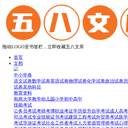
拖动LOGO至书签栏，立即收藏五八文库
首页
文档
中小学卷
语文试卷
数学试卷
英语试卷
物理试卷
化学试卷
政治试卷
历
试卷
其他科目
教育资料
电商
大学
教学
幼儿园
小学
初中
高中
技能考试
公务员考试
考研考博
职业考证
学历提升
自学考试
成人高考
司法考试
专业技能证书考试
建筑工程考试
外贸类考试
医学
考试
导游证考试
社会工作者考试
人力资源管理师考试
心理