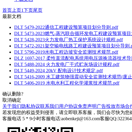
首页
上页
1
下页
尾页
最新文档
DLT 5479-2022通信工程建设预算项目划分导则.pdf
DLT 5473-2023燃气-蒸汽联合循环发电工程建设预算项目
DLT 5428-2023火力发电厂热工保护系统设计规程.pdf
DLT 5472-2021架空输电线路工程建设预算项目划分导则.p
DLT 5796-2019水电工程边坡安全监测技术规范.pdf
DLZ 1697-2017 柔性直流配电系统用电压源换流器技术导则
DLT 5488-2024 火力发电厂干式贮灰场设计规程.pdf
DLT 5449-2024 20kV 配电设计技术规定.pdf
DLT 5416-2009 水工建筑物强震动安全监测技术规范(废止）
DLT 5406-2019 水电水利工程化学灌浆技术规范.pdf
确认删除?
取消
确定
关于我们
隐私协议
联系我们
用户协议
免责声明
广告投放
市场合
若发现您的权益受到侵害，请立即联系客服，我们会尽快为您
客服电话 5 * 9小时
客服电话:aobenkeji@163.com
客服QQ:322364