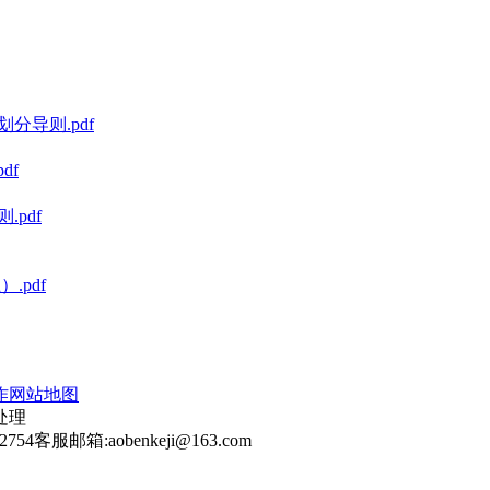
划分导则.pdf
df
.pdf
.pdf
作
网站地图
处理
2754
客服邮箱:aobenkeji@163.com