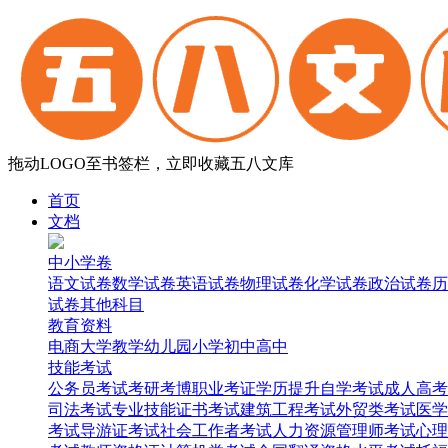
拖动LOGO至书签栏，立即收藏五八文库
首页
文档
中小学卷
语文试卷
数学试卷
英语试卷
物理试卷
化学试卷
政治试卷
历
试卷
其他科目
教育资料
电商
大学
教学
幼儿园
小学
初中
高中
技能考试
公务员考试
考研考博
职业考证
学历提升
自学考试
成人高考
司法考试
专业技能证书考试
建筑工程考试
外贸类考试
医学
考试
导游证考试
社会工作者考试
人力资源管理师考试
心理