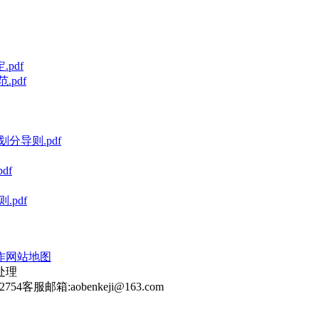
pdf
pdf
划分导则.pdf
df
.pdf
作
网站地图
处理
2754
客服邮箱:aobenkeji@163.com