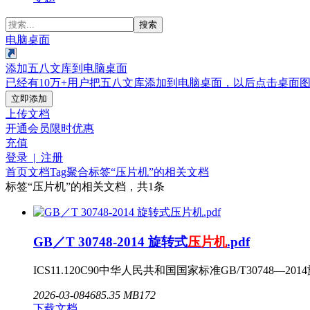
搜索
电脑桌面
添加五八文库到电脑桌面
已经有10万+用户把五八文库添加到电脑桌面，以后点击桌面
立即添加
上传文档
开通会员
限时优惠
充值
登录 | 注册
首页
文档
Tag聚合标签
“压片机”的相关文档
标签
“压片机”
的相关文档，共1条
GB／T 30748-2014 旋转式
压片机
.pdf
ICS11.120C90中华人民共和国国家标准GB/T30748—201
2026-03-08
468
5.35 MB
172
下载文档