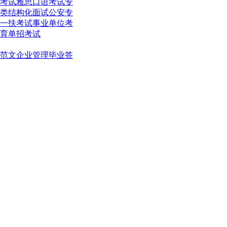
考试
雅思口语考试
专
类结构化面试
公安专
一扶考试
事业单位考
育单招考试
范文
企业管理
毕业答