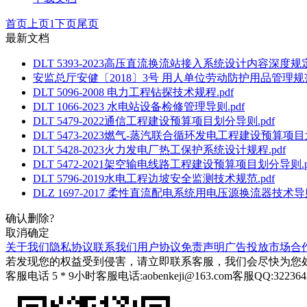
首页
上页
1
下页
尾页
最新文档
DLT 5393-2023高压直流换流站接入系统设计内容深度规定.
安监总厅安健〔2018〕3号 用人单位劳动防护用品管理规范.
DLT 5096-2008 电力工程钻探技术规程.pdf
DLT 1066-2023 水电站设备检修管理导则.pdf
DLT 5479-2022通信工程建设预算项目划分导则.pdf
DLT 5473-2023燃气-蒸汽联合循环发电工程建设预算项目
DLT 5428-2023火力发电厂热工保护系统设计规程.pdf
DLT 5472-2021架空输电线路工程建设预算项目划分导则.p
DLT 5796-2019水电工程边坡安全监测技术规范.pdf
DLZ 1697-2017 柔性直流配电系统用电压源换流器技术导则
确认删除?
取消
确定
关于我们
隐私协议
联系我们
用户协议
免责声明
广告投放
市场合
若发现您的权益受到侵害，请立即联系客服，我们会尽快为您
客服电话 5 * 9小时
客服电话:aobenkeji@163.com
客服QQ:322364