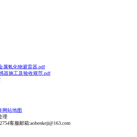
隙金属氧化物避雷器.pdf
、互感器施工及验收规范.pdf
f
作
网站地图
处理
2754
客服邮箱:aobenkeji@163.com