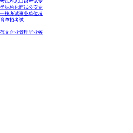
考试
雅思口语考试
专
类结构化面试
公安专
一扶考试
事业单位考
育单招考试
范文
企业管理
毕业答