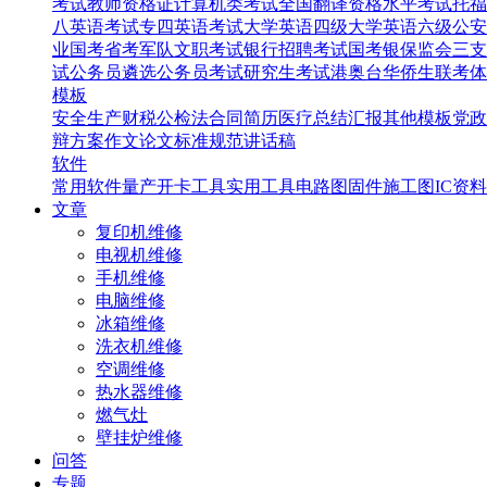
考试
教师资格证
计算机类考试
全国翻译资格水平考试
托福
八英语考试
专四英语考试
大学英语四级
大学英语六级
公安
业国考省考
军队文职考试
银行招聘考试
国考银保监会
三支
试
公务员遴选
公务员考试
研究生考试
港奥台华侨生联考
体
模板
安全生产
财税
公检法
合同
简历
医疗
总结汇报
其他模板
党政
辩
方案
作文
论文
标准规范
讲话稿
软件
常用软件
量产开卡工具
实用工具
电路图
固件
施工图
IC资料
文章
复印机维修
电视机维修
手机维修
电脑维修
冰箱维修
洗衣机维修
空调维修
热水器维修
燃气灶
壁挂炉维修
问答
专题