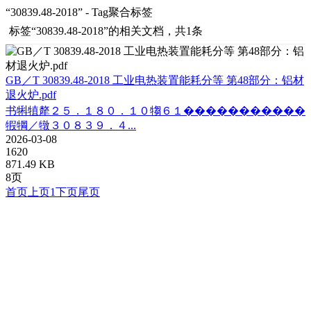
“30839.48-2018” - Tag聚合标签
标签
“30839.48-2018”
的相关文档，共1条
GB／T 30839.48-2018 工业电热装置能耗分等 第48部分：铝材
退火炉.pdf
书犐犆犛２５．１８０．１０犓６１�����������
犌犅／犜３０８３９．４...
2026-03-08
1620
871.49 KB
8页
首页
上页
1
下页
尾页