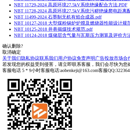
NBT 11729-2024 高原环境27.5kV系统绝缘配合方法.PDF
NBT 11728-2024 高原环境27.5kV系统污秽绝缘爬电距离配
NBT 11499-2024 石墨制无机有焰合成器.pdf
NBT 10127-2018 大型煤粉锅炉炉膛及燃烧器性能设计规范.
NBT 10125-2018 井巷揭煤技术规范.pdf
NBT 10124-2018 煤储层含气量与瓦斯压力测算及评价方法.
确认删除?
取消
确定
关于我们
隐私协议
联系我们
用户协议
免责声明
广告投放
市场合
若发现您的权益受到侵害，请立即联系客服，我们会尽快为您
客服电话 5 * 9小时
客服电话:aobenkeji@163.com
客服QQ:322364