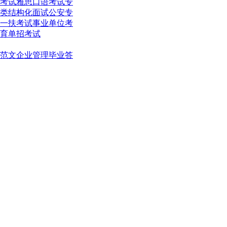
考试
雅思口语考试
专
类结构化面试
公安专
一扶考试
事业单位考
育单招考试
范文
企业管理
毕业答