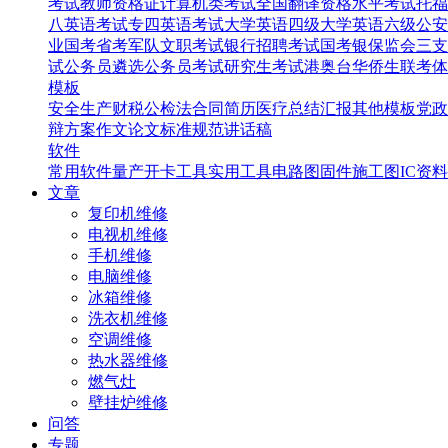
考试
教师资格证
计算机类考试
全国翻译资格水平考试
托福
八英语考试
专四英语考试
大学英语四级
大学英语六级
公安
业国考省考
军队文职考试
银行招聘考试
国考银保监会
三支
试
公务员遴选
公务员考试
研究生考试
港奥台华侨生联考
体
模板
安全生产
财税
公检法
合同
简历
医疗
总结汇报
其他模板
党政
辩
方案
作文
论文
标准规范
讲话稿
软件
常用软件
量产开卡工具
实用工具
电路图
固件
施工图
IC资料
文章
复印机维修
电视机维修
手机维修
电脑维修
冰箱维修
洗衣机维修
空调维修
热水器维修
燃气灶
壁挂炉维修
问答
专题