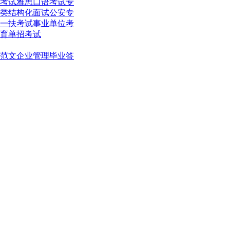
考试
雅思口语考试
专
类结构化面试
公安专
一扶考试
事业单位考
育单招考试
范文
企业管理
毕业答