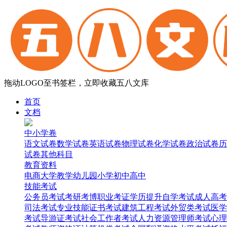
拖动LOGO至书签栏，立即收藏五八文库
首页
文档
中小学卷
语文试卷
数学试卷
英语试卷
物理试卷
化学试卷
政治试卷
历
试卷
其他科目
教育资料
电商
大学
教学
幼儿园
小学
初中
高中
技能考试
公务员考试
考研考博
职业考证
学历提升
自学考试
成人高考
司法考试
专业技能证书考试
建筑工程考试
外贸类考试
医学
考试
导游证考试
社会工作者考试
人力资源管理师考试
心理