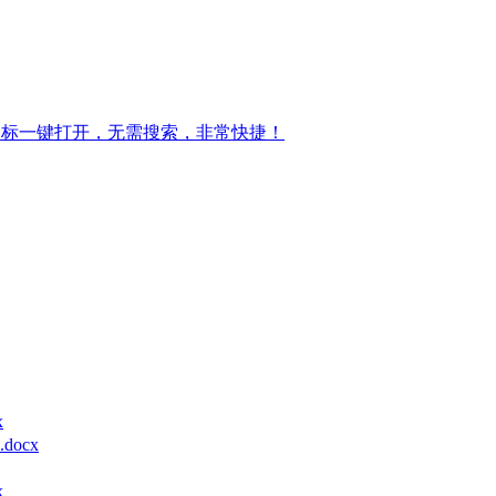
图标一键打开，无需搜索，非常快捷！
x
ocx
x