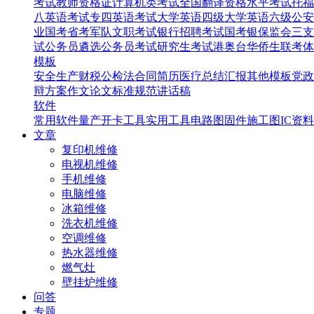
考试
教师资格证
计算机类考试
全国翻译资格水平考试
托福
八英语考试
专四英语考试
大学英语四级
大学英语六级
公安
业国考省考
军队文职考试
银行招聘考试
国考银保监会
三支
试
公务员遴选
公务员考试
研究生考试
港奥台华侨生联考
体
模板
安全生产
财税
公检法
合同
简历
医疗
总结汇报
其他模板
党政
辩
方案
作文
论文
标准规范
讲话稿
软件
常用软件
量产开卡工具
实用工具
电路图
固件
施工图
IC资料
文章
复印机维修
电视机维修
手机维修
电脑维修
冰箱维修
洗衣机维修
空调维修
热水器维修
燃气灶
壁挂炉维修
问答
专题