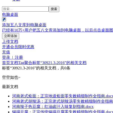
搜索
电脑桌面
添加五八文库到电脑桌面
已经有10万+用户把五八文库添加到电脑桌面，以后点击桌面
立即添加
上传文档
开通会员
限时优惠
充值
登录 | 注册
首页
文档
Tag聚合标签
“30921.3-2016”的相关文档
标签
“30921.3-2016”
的相关文档，共0条
空空如也~
最新文档
河南老式烩面：正宗地道烩面零失败精细制作全指南.doc
河南老式胡辣汤：正宗老式胡辣汤零失败精细制作全指南.d
河南辣子热豆腐：红油卤汁入味复刻指南.docx
锅塌豆腐：正宗传统锅塌豆腐零失败精细制作全指南.doc