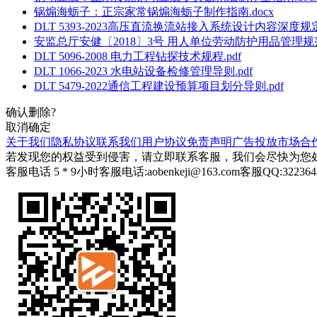
锅煽海蛎子：正宗家常锅煽海蛎子制作指南.docx
DLT 5393-2023高压直流换流站接入系统设计内容深度规定.
安监总厅安健〔2018〕3号 用人单位劳动防护用品管理规范.
DLT 5096-2008 电力工程钻探技术规程.pdf
DLT 1066-2023 水电站设备检修管理导则.pdf
DLT 5479-2022通信工程建设预算项目划分导则.pdf
确认删除?
取消
确定
关于我们
隐私协议
联系我们
用户协议
免责声明
广告投放
市场合
若发现您的权益受到侵害，请立即联系客服，我们会尽快为您
客服电话 5 * 9小时
客服电话:aobenkeji@163.com
客服QQ:322364