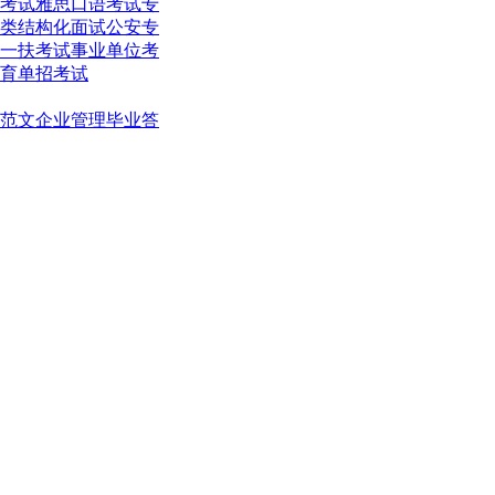
考试
雅思口语考试
专
类结构化面试
公安专
一扶考试
事业单位考
育单招考试
范文
企业管理
毕业答