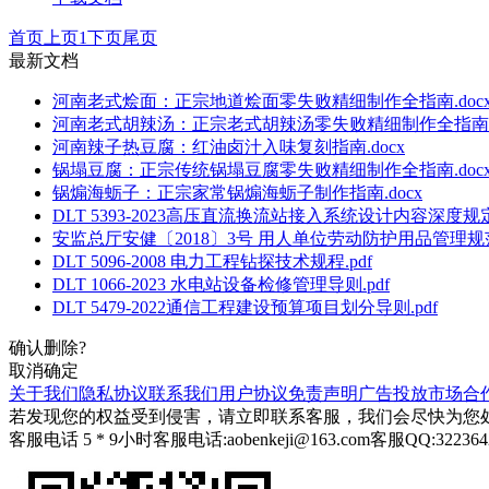
首页
上页
1
下页
尾页
最新文档
河南老式烩面：正宗地道烩面零失败精细制作全指南.doc
河南老式胡辣汤：正宗老式胡辣汤零失败精细制作全指南.d
河南辣子热豆腐：红油卤汁入味复刻指南.docx
锅塌豆腐：正宗传统锅塌豆腐零失败精细制作全指南.doc
锅煽海蛎子：正宗家常锅煽海蛎子制作指南.docx
DLT 5393-2023高压直流换流站接入系统设计内容深度规定.
安监总厅安健〔2018〕3号 用人单位劳动防护用品管理规范.
DLT 5096-2008 电力工程钻探技术规程.pdf
DLT 1066-2023 水电站设备检修管理导则.pdf
DLT 5479-2022通信工程建设预算项目划分导则.pdf
确认删除?
取消
确定
关于我们
隐私协议
联系我们
用户协议
免责声明
广告投放
市场合
若发现您的权益受到侵害，请立即联系客服，我们会尽快为您
客服电话 5 * 9小时
客服电话:aobenkeji@163.com
客服QQ:322364