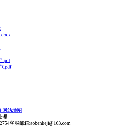
x
ocx
x
pdf
pdf
作
网站地图
处理
2754
客服邮箱:aobenkeji@163.com