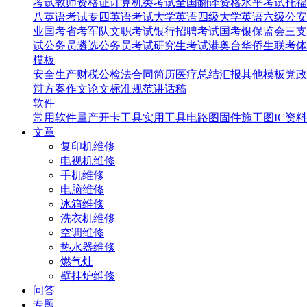
考试
教师资格证
计算机类考试
全国翻译资格水平考试
托福
八英语考试
专四英语考试
大学英语四级
大学英语六级
公安
业国考省考
军队文职考试
银行招聘考试
国考银保监会
三支
试
公务员遴选
公务员考试
研究生考试
港奥台华侨生联考
体
模板
安全生产
财税
公检法
合同
简历
医疗
总结汇报
其他模板
党政
辩
方案
作文
论文
标准规范
讲话稿
软件
常用软件
量产开卡工具
实用工具
电路图
固件
施工图
IC资料
文章
复印机维修
电视机维修
手机维修
电脑维修
冰箱维修
洗衣机维修
空调维修
热水器维修
燃气灶
壁挂炉维修
问答
专题