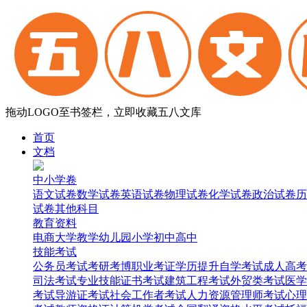
拖动LOGO至书签栏，立即收藏五八文库
首页
文档
中小学卷
语文试卷
数学试卷
英语试卷
物理试卷
化学试卷
政治试卷
历
试卷
其他科目
教育资料
电商
大学
教学
幼儿园
小学
初中
高中
技能考试
公务员考试
考研考博
职业考证
学历提升
自学考试
成人高考
司法考试
专业技能证书考试
建筑工程考试
外贸类考试
医学
考试
导游证考试
社会工作者考试
人力资源管理师考试
心理