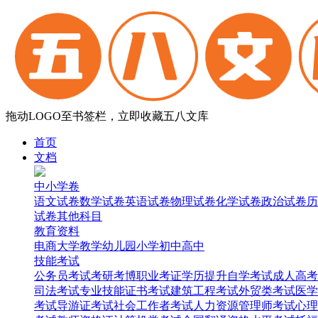
拖动LOGO至书签栏，立即收藏五八文库
首页
文档
中小学卷
语文试卷
数学试卷
英语试卷
物理试卷
化学试卷
政治试卷
历
试卷
其他科目
教育资料
电商
大学
教学
幼儿园
小学
初中
高中
技能考试
公务员考试
考研考博
职业考证
学历提升
自学考试
成人高考
司法考试
专业技能证书考试
建筑工程考试
外贸类考试
医学
考试
导游证考试
社会工作者考试
人力资源管理师考试
心理