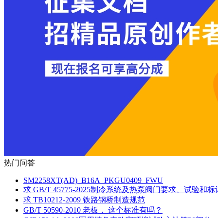
热门问答
SM2258XT(AD)_B16A_PKGU0409_FWU
求 GB/T 45775-2025制冷系统及热泵阀门要求、试验和标
求 TB10212-2009 铁路钢桥制造规范
GB/T 50590-2010 老板， 这个标准有吗？