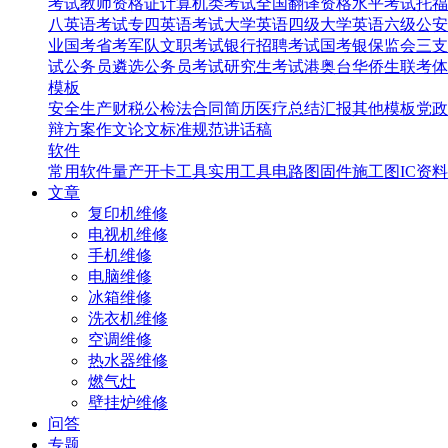
考试
教师资格证
计算机类考试
全国翻译资格水平考试
托福
八英语考试
专四英语考试
大学英语四级
大学英语六级
公安
业国考省考
军队文职考试
银行招聘考试
国考银保监会
三支
试
公务员遴选
公务员考试
研究生考试
港奥台华侨生联考
体
模板
安全生产
财税
公检法
合同
简历
医疗
总结汇报
其他模板
党政
辩
方案
作文
论文
标准规范
讲话稿
软件
常用软件
量产开卡工具
实用工具
电路图
固件
施工图
IC资料
文章
复印机维修
电视机维修
手机维修
电脑维修
冰箱维修
洗衣机维修
空调维修
热水器维修
燃气灶
壁挂炉维修
问答
专题