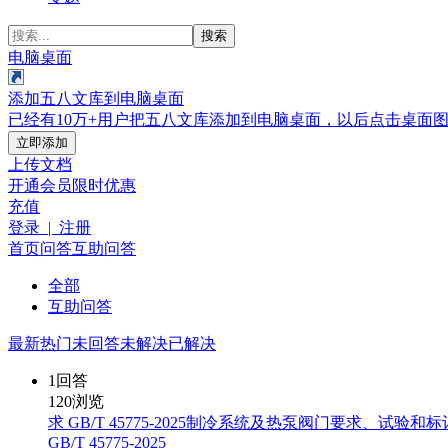
搜索
电脑桌面
添加五八文库到电脑桌面
已经有10万+用户把五八文库添加到电脑桌面，以后点击桌面
立即添加
上传文档
开通会员
限时优惠
充值
登录 | 注册
首页
问答
互助问答
全部
互助问答
最新
热门
未回答
未解决
已解决
1
回答
120
浏览
求 GB/T 45775-2025制冷系统及热泵阀门要求、试验和标
GB/T 45775-2025