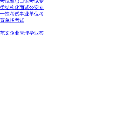
考试
雅思口语考试
专
类结构化面试
公安专
一扶考试
事业单位考
育单招考试
范文
企业管理
毕业答