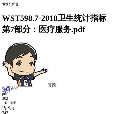
文档详情
WST598.7-2018卫生统计指标
第7部分：医疗服务.pdf
真题
机构认证
店铺
pdf
302
1.01 MB
约19页
747