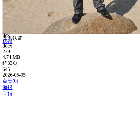
ljcx
实名认证
店铺
docx
239
4.74 MB
约33页
645
2026-05-05
点赞(
0
)
海报
举报