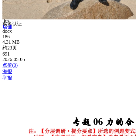
ljcx
实名认证
店铺
docx
186
4.31 MB
约23页
691
2026-05-05
点赞(
0
)
海报
举报