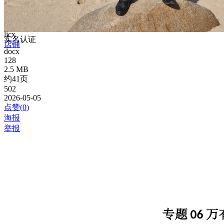
ljcx
实名认证
店铺
docx
128
2.5 MB
约41页
502
2026-05-05
点赞(
0
)
海报
举报