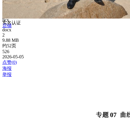
ljcx
实名认证
店铺
docx
2
9.88 MB
约52页
526
2026-05-05
点赞(
0
)
海报
举报