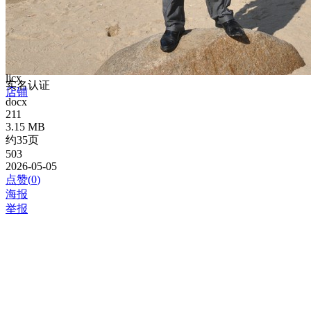
ljcx
实名认证
店铺
docx
211
3.15 MB
约35页
503
2026-05-05
点赞(
0
)
海报
举报