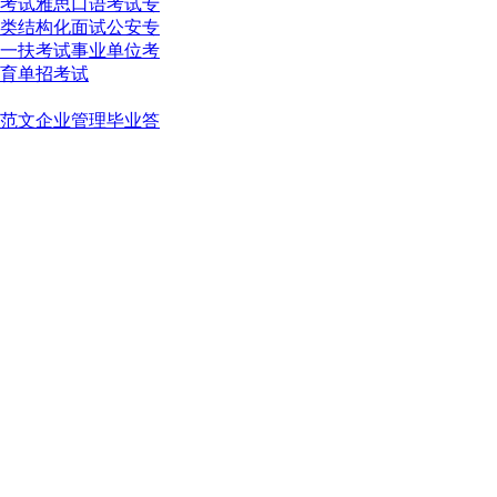
考试
雅思口语考试
专
类结构化面试
公安专
一扶考试
事业单位考
育单招考试
范文
企业管理
毕业答