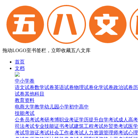
拖动LOGO至书签栏，立即收藏五八文库
首页
文档
中小学卷
语文试卷
数学试卷
英语试卷
物理试卷
化学试卷
政治试卷
历
试卷
其他科目
教育资料
电商
大学
教学
幼儿园
小学
初中
高中
技能考试
公务员考试
考研考博
职业考证
学历提升
自学考试
成人高考
司法考试
专业技能证书考试
建筑工程考试
外贸类考试
医学
考试
导游证考试
社会工作者考试
人力资源管理师考试
心理