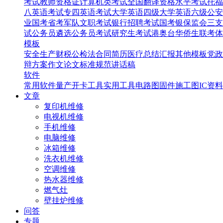
考试
教师资格证
计算机类考试
全国翻译资格水平考试
托福
八英语考试
专四英语考试
大学英语四级
大学英语六级
公安
业国考省考
军队文职考试
银行招聘考试
国考银保监会
三支
试
公务员遴选
公务员考试
研究生考试
港奥台华侨生联考
体
模板
安全生产
财税
公检法
合同
简历
医疗
总结汇报
其他模板
党政
辩
方案
作文
论文
标准规范
讲话稿
软件
常用软件
量产开卡工具
实用工具
电路图
固件
施工图
IC资料
文章
复印机维修
电视机维修
手机维修
电脑维修
冰箱维修
洗衣机维修
空调维修
热水器维修
燃气灶
壁挂炉维修
问答
专题