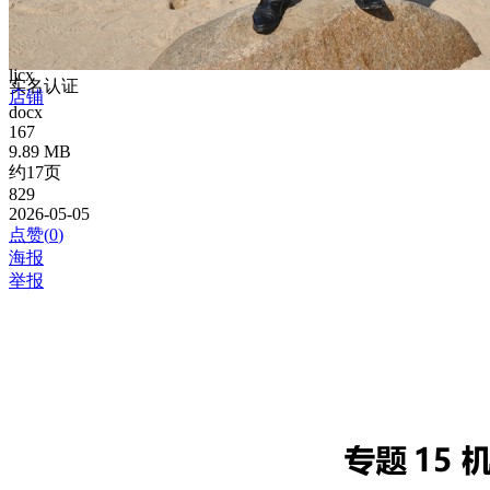
ljcx
实名认证
店铺
docx
167
9.89 MB
约17页
829
2026-05-05
点赞(
0
)
海报
举报