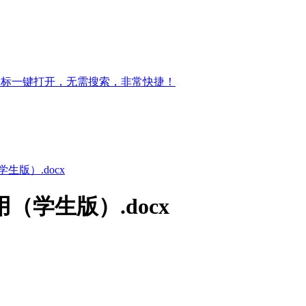
图标一键打开，无需搜索，非常快捷！
生版）.docx
（学生版）.docx