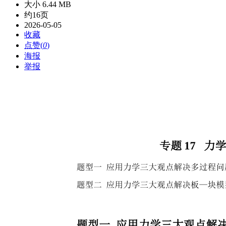
大小 6.44 MB
约16页
2026-05-05
收藏
点赞(
0
)
海报
举报