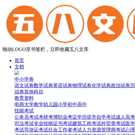
拖动LOGO至书签栏，立即收藏五八文库
首页
文档
中小学卷
语文试卷
数学试卷
英语试卷
物理试卷
化学试卷
政治试卷
历
试卷
其他科目
教育资料
电商
大学
教学
幼儿园
小学
初中
高中
技能考试
公务员考试
考研考博
职业考证
学历提升
自学考试
成人高考
司法考试
专业技能证书考试
建筑工程考试
外贸类考试
医学
考试
导游证考试
社会工作者考试
人力资源管理师考试
心理