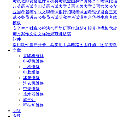
考试
教师资格证
计算机类考试
全国翻译资格水平考试
托福
八英语考试
专四英语考试
大学英语四级
大学英语六级
公安
业国考省考
军队文职考试
银行招聘考试
国考银保监会
三支
试
公务员遴选
公务员考试
研究生考试
港奥台华侨生联考
体
模板
安全生产
财税
公检法
合同
简历
医疗
总结汇报
其他模板
党政
辩
方案
作文
论文
标准规范
讲话稿
软件
常用软件
量产开卡工具
实用工具
电路图
固件
施工图
IC资料
文章
复印机维修
电视机维修
手机维修
电脑维修
冰箱维修
洗衣机维修
空调维修
热水器维修
燃气灶
壁挂炉维修
问答
专题