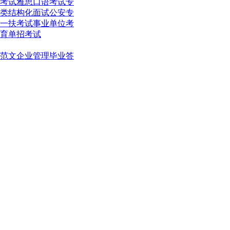
考试
雅思口语考试
专
类结构化面试
公安专
一扶考试
事业单位考
育单招考试
范文
企业管理
毕业答