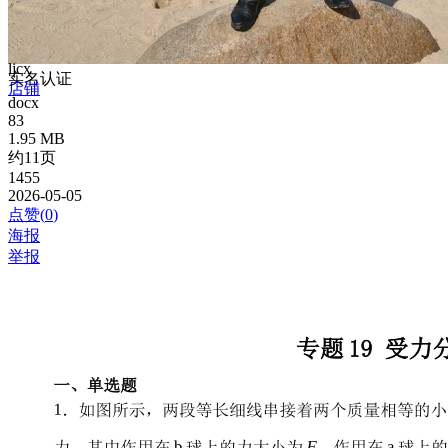
ljcx
实名认证
店铺
docx
83
1.95 MB
约11页
1455
2026-05-05
点赞(
0
)
海报
举报