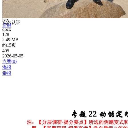
ljcx
实名认证
店铺
docx
128
2.49 MB
约15页
405
2026-05-05
点赞(
0
)
海报
举报