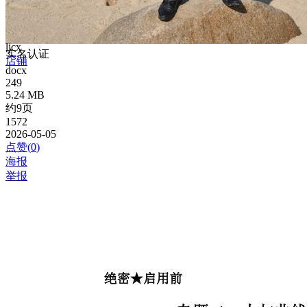
ljcx
实名认证
店铺
docx
249
5.24 MB
约9页
1572
2026-05-05
点赞(
0
)
海报
举报