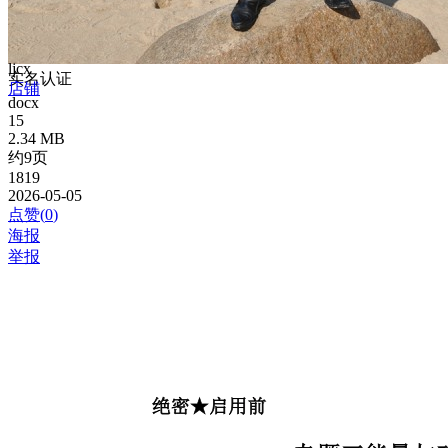
ljcx
实名认证
店铺
docx
15
2.34 MB
约9页
1819
2026-05-05
点赞(
0
)
海报
举报