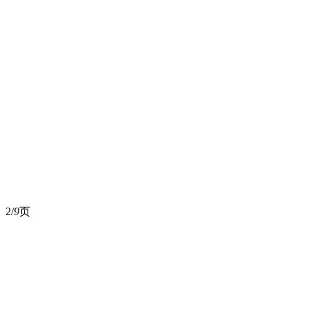
2/
9
页