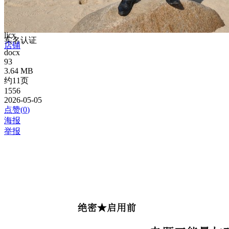
ljcx
实名认证
店铺
docx
93
3.64 MB
约11页
1556
2026-05-05
点赞(
0
)
海报
举报