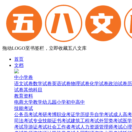
拖动LOGO至书签栏，立即收藏五八文库
首页
文档
中小学卷
语文试卷
数学试卷
英语试卷
物理试卷
化学试卷
政治试卷
历
试卷
其他科目
教育资料
电商
大学
教学
幼儿园
小学
初中
高中
技能考试
公务员考试
考研考博
职业考证
学历提升
自学考试
成人高考
司法考试
专业技能证书考试
建筑工程考试
外贸类考试
医学
考试
导游证考试
社会工作者考试
人力资源管理师考试
心理