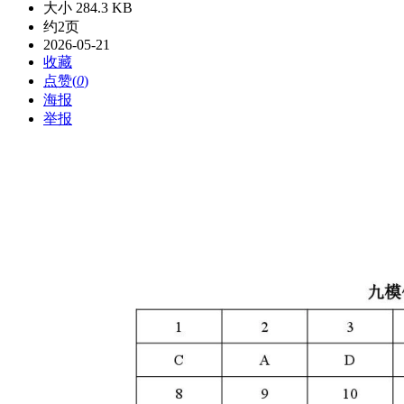
大小 284.3 KB
约2页
2026-05-21
收藏
点赞(
0
)
海报
举报