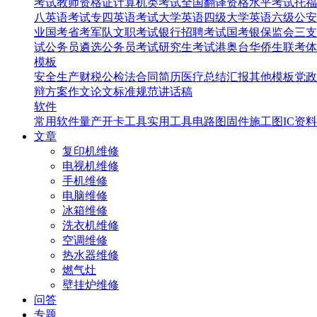
考试
教师资格证
计算机类考试
全国翻译资格水平考试
托福
八英语考试
专四英语考试
大学英语四级
大学英语六级
公安
业国考省考
军队文职考试
银行招聘考试
国考银保监会
三支
试
公务员遴选
公务员考试
研究生考试
港奥台华侨生联考
体
模板
安全生产
财税
公检法
合同
简历
医疗
总结汇报
其他模板
党政
辩
方案
作文
论文
标准规范
讲话稿
软件
常用软件
量产开卡工具
实用工具
电路图
固件
施工图
IC资料
文章
复印机维修
电视机维修
手机维修
电脑维修
冰箱维修
洗衣机维修
空调维修
热水器维修
燃气灶
壁挂炉维修
问答
专题