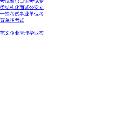
考试
雅思口语考试
专
类结构化面试
公安专
一扶考试
事业单位考
育单招考试
范文
企业管理
毕业答