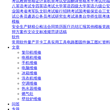
考试
教师资格证
计算机类考试
全国翻译资格水平考试
托福
八英语考试
专四英语考试
大学英语四级
大学英语六级
公安
业国考省考
军队文职考试
银行招聘考试
国考银保监会
三支
试
公务员遴选
公务员考试
研究生考试
港奥台华侨生联考
体
模板
安全生产
财税
公检法
合同
简历
医疗
总结汇报
其他模板
党政
辩
方案
作文
论文
标准规范
讲话稿
软件
常用软件
量产开卡工具
实用工具
电路图
固件
施工图
IC资料
文章
复印机维修
电视机维修
手机维修
电脑维修
冰箱维修
洗衣机维修
空调维修
热水器维修
燃气灶
壁挂炉维修
问答
专题