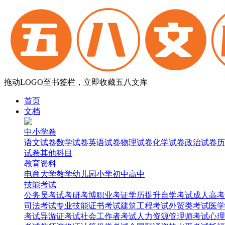
拖动LOGO至书签栏，立即收藏五八文库
首页
文档
中小学卷
语文试卷
数学试卷
英语试卷
物理试卷
化学试卷
政治试卷
历
试卷
其他科目
教育资料
电商
大学
教学
幼儿园
小学
初中
高中
技能考试
公务员考试
考研考博
职业考证
学历提升
自学考试
成人高考
司法考试
专业技能证书考试
建筑工程考试
外贸类考试
医学
考试
导游证考试
社会工作者考试
人力资源管理师考试
心理