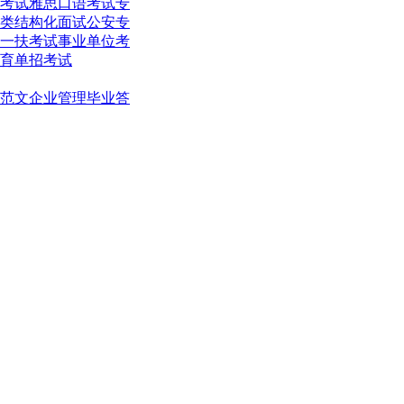
考试
雅思口语考试
专
类结构化面试
公安专
一扶考试
事业单位考
育单招考试
范文
企业管理
毕业答