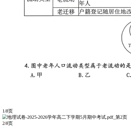
1/
8
页
2/
8
页