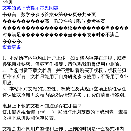
3/
6
页
文本预览
下载提示
常见问题
书�高二数学�参考答案�第��页�共�页
���������高二阶段性检测数学参考答案
��������������槡�������当����
时�满足����������当���或�时�不满足
����...
查看更多
1、本站所有内容均由用户上传，如文档内容存在违规，或者
侵犯商业秘密、侵犯著作权等，请联系我们督促用户删除。
2、当您付费下载文档后，并不意味着购买了版权，版权任归
原作者所有，文档只能用于自身研究参考使用，不得用于商业
用途。
3、本站不对文档的完整性、权威性及其观点立场正确性做任
何保证或承诺！文档内容仅供研究参考，付费前请自行鉴别。
电脑上下载的文档不知道保存在哪里？
使用键盘组合键（ctrl + j）,就能打开浏览器的下载列表，查看
文档下载进度和保存位置。
文档是由不同用户整理和上传，上传的时候是什么格式和内