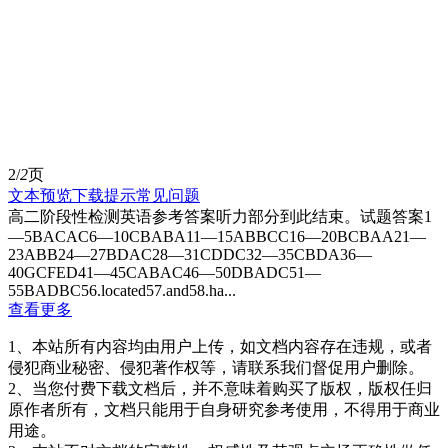
2/
2
页
文本预览
下载提示
常见问题
高二阶段性检测英语参考答案听力部分到此结束。试题答案1
—5BACAC6—10CBABA11—15ABBCC16—20BCBAA21—
23ABB24—27BDAC28—31CDDC32—35CBDA36—
40GCFED41—45CABAC46—50DBADC51—
55BADBC56.located57.and58.ha...
查看更多
1、本站所有内容均由用户上传，如文档内容存在违规，或者
侵犯商业秘密、侵犯著作权等，请联系我们督促用户删除。
2、当您付费下载文档后，并不意味着购买了版权，版权任归
原作者所有，文档只能用于自身研究参考使用，不得用于商业
用途。