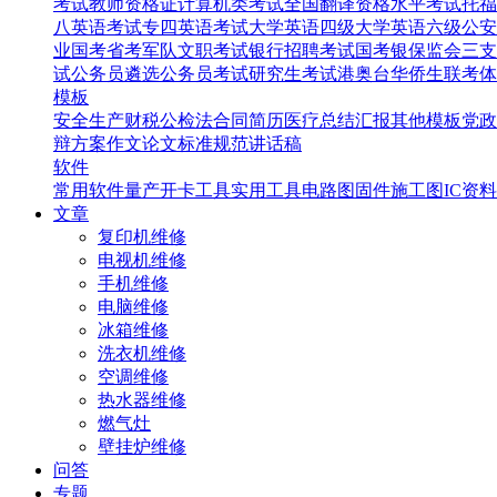
考试
教师资格证
计算机类考试
全国翻译资格水平考试
托福
八英语考试
专四英语考试
大学英语四级
大学英语六级
公安
业国考省考
军队文职考试
银行招聘考试
国考银保监会
三支
试
公务员遴选
公务员考试
研究生考试
港奥台华侨生联考
体
模板
安全生产
财税
公检法
合同
简历
医疗
总结汇报
其他模板
党政
辩
方案
作文
论文
标准规范
讲话稿
软件
常用软件
量产开卡工具
实用工具
电路图
固件
施工图
IC资料
文章
复印机维修
电视机维修
手机维修
电脑维修
冰箱维修
洗衣机维修
空调维修
热水器维修
燃气灶
壁挂炉维修
问答
专题