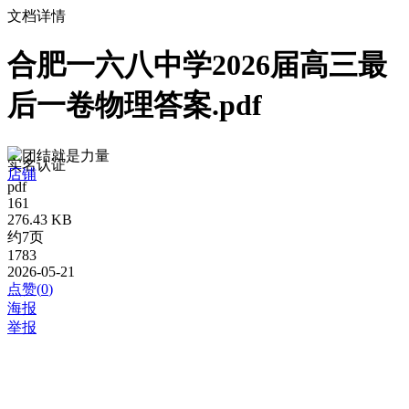
文档详情
合肥一六八中学2026届高三最
后一卷物理答案.pdf
团结就是力量
实名认证
店铺
pdf
161
276.43 KB
约7页
1783
2026-05-21
点赞(
0
)
海报
举报