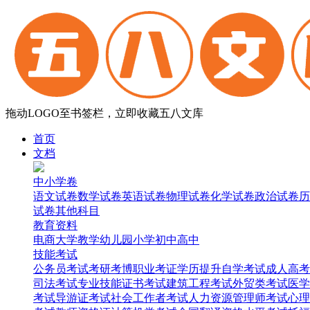
拖动LOGO至书签栏，立即收藏五八文库
首页
文档
中小学卷
语文试卷
数学试卷
英语试卷
物理试卷
化学试卷
政治试卷
历
试卷
其他科目
教育资料
电商
大学
教学
幼儿园
小学
初中
高中
技能考试
公务员考试
考研考博
职业考证
学历提升
自学考试
成人高考
司法考试
专业技能证书考试
建筑工程考试
外贸类考试
医学
考试
导游证考试
社会工作者考试
人力资源管理师考试
心理