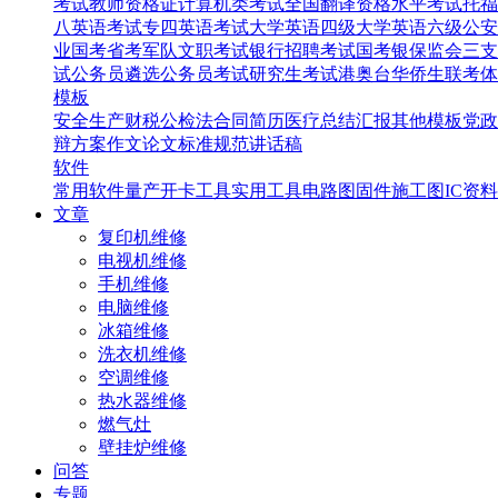
考试
教师资格证
计算机类考试
全国翻译资格水平考试
托福
八英语考试
专四英语考试
大学英语四级
大学英语六级
公安
业国考省考
军队文职考试
银行招聘考试
国考银保监会
三支
试
公务员遴选
公务员考试
研究生考试
港奥台华侨生联考
体
模板
安全生产
财税
公检法
合同
简历
医疗
总结汇报
其他模板
党政
辩
方案
作文
论文
标准规范
讲话稿
软件
常用软件
量产开卡工具
实用工具
电路图
固件
施工图
IC资料
文章
复印机维修
电视机维修
手机维修
电脑维修
冰箱维修
洗衣机维修
空调维修
热水器维修
燃气灶
壁挂炉维修
问答
专题