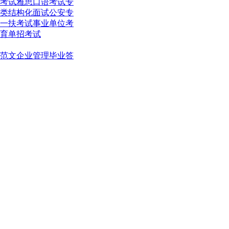
考试
雅思口语考试
专
类结构化面试
公安专
一扶考试
事业单位考
育单招考试
范文
企业管理
毕业答