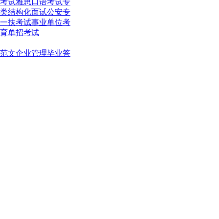
考试
雅思口语考试
专
类结构化面试
公安专
一扶考试
事业单位考
育单招考试
范文
企业管理
毕业答