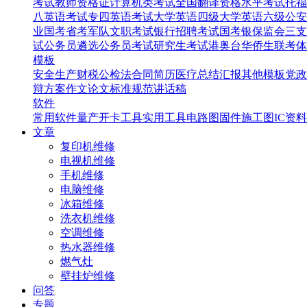
考试
教师资格证
计算机类考试
全国翻译资格水平考试
托福
八英语考试
专四英语考试
大学英语四级
大学英语六级
公安
业国考省考
军队文职考试
银行招聘考试
国考银保监会
三支
试
公务员遴选
公务员考试
研究生考试
港奥台华侨生联考
体
模板
安全生产
财税
公检法
合同
简历
医疗
总结汇报
其他模板
党政
辩
方案
作文
论文
标准规范
讲话稿
软件
常用软件
量产开卡工具
实用工具
电路图
固件
施工图
IC资料
文章
复印机维修
电视机维修
手机维修
电脑维修
冰箱维修
洗衣机维修
空调维修
热水器维修
燃气灶
壁挂炉维修
问答
专题