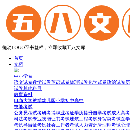
拖动LOGO至书签栏，立即收藏五八文库
首页
文档
中小学卷
语文试卷
数学试卷
英语试卷
物理试卷
化学试卷
政治试卷
历
试卷
其他科目
教育资料
电商
大学
教学
幼儿园
小学
初中
高中
技能考试
公务员考试
考研考博
职业考证
学历提升
自学考试
成人高考
司法考试
专业技能证书考试
建筑工程考试
外贸类考试
医学
考试
导游证考试
社会工作者考试
人力资源管理师考试
心理