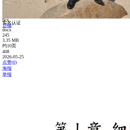
ljcx
实名认证
店铺
docx
245
3.35 MB
约10页
408
2026-05-25
点赞(
0
)
海报
举报