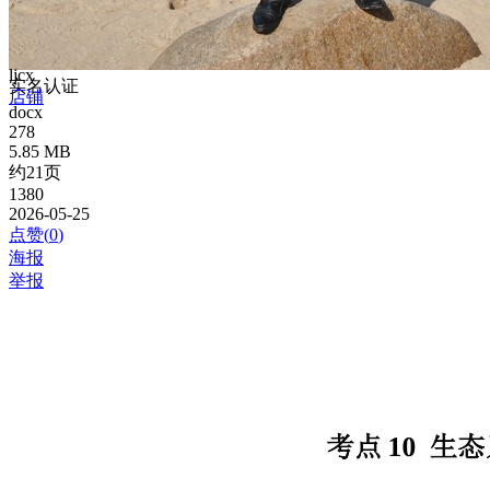
ljcx
实名认证
店铺
docx
278
5.85 MB
约21页
1380
2026-05-25
点赞(
0
)
海报
举报