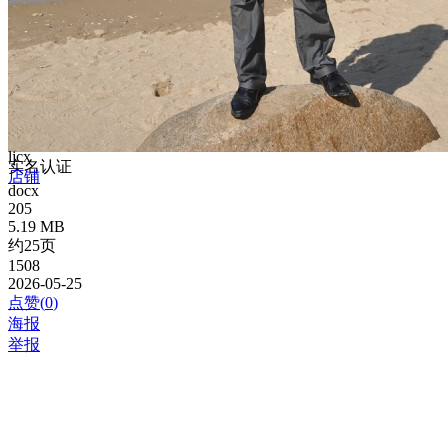
ljcx
实名认证
店铺
docx
205
5.19 MB
约25页
1508
2026-05-25
点赞(
0
)
海报
举报