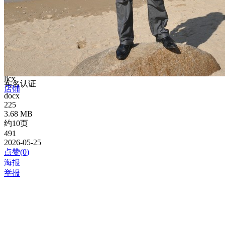
ljcx
实名认证
店铺
docx
225
3.68 MB
约10页
491
2026-05-25
点赞(
0
)
海报
举报