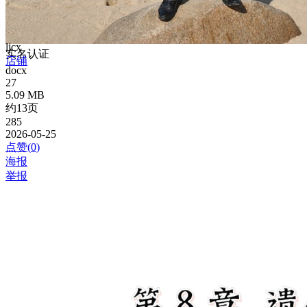
ljcx
实名认证
店铺
docx
27
5.09 MB
约13页
285
2026-05-25
点赞(
0
)
海报
举报