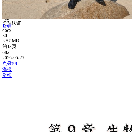
ljcx
实名认证
店铺
docx
30
3.57 MB
约13页
682
2026-05-25
点赞(
0
)
海报
举报