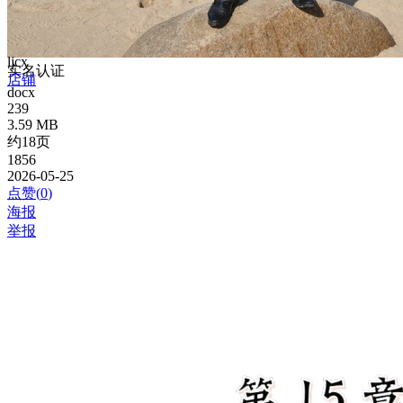
ljcx
实名认证
店铺
docx
239
3.59 MB
约18页
1856
2026-05-25
点赞(
0
)
海报
举报