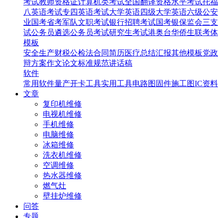
考试
教师资格证
计算机类考试
全国翻译资格水平考试
托福
八英语考试
专四英语考试
大学英语四级
大学英语六级
公安
业国考省考
军队文职考试
银行招聘考试
国考银保监会
三支
试
公务员遴选
公务员考试
研究生考试
港奥台华侨生联考
体
模板
安全生产
财税
公检法
合同
简历
医疗
总结汇报
其他模板
党政
辩
方案
作文
论文
标准规范
讲话稿
软件
常用软件
量产开卡工具
实用工具
电路图
固件
施工图
IC资料
文章
复印机维修
电视机维修
手机维修
电脑维修
冰箱维修
洗衣机维修
空调维修
热水器维修
燃气灶
壁挂炉维修
问答
专题