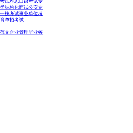
考试
雅思口语考试
专
类结构化面试
公安专
一扶考试
事业单位考
育单招考试
范文
企业管理
毕业答