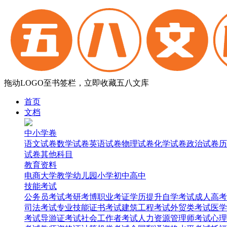
拖动LOGO至书签栏，立即收藏五八文库
首页
文档
中小学卷
语文试卷
数学试卷
英语试卷
物理试卷
化学试卷
政治试卷
历
试卷
其他科目
教育资料
电商
大学
教学
幼儿园
小学
初中
高中
技能考试
公务员考试
考研考博
职业考证
学历提升
自学考试
成人高考
司法考试
专业技能证书考试
建筑工程考试
外贸类考试
医学
考试
导游证考试
社会工作者考试
人力资源管理师考试
心理