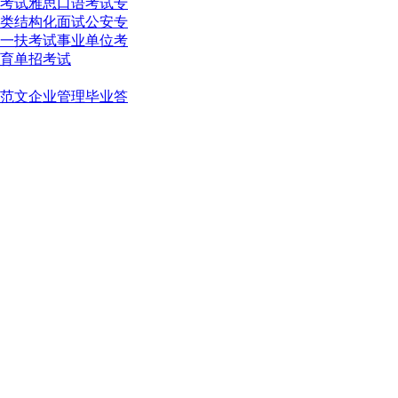
考试
雅思口语考试
专
类结构化面试
公安专
一扶考试
事业单位考
育单招考试
范文
企业管理
毕业答