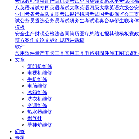
考试
教师资格证
计算机类考试
全国翻译资格水平考试
托福
八英语考试
专四英语考试
大学英语四级
大学英语六级
公安
业国考省考
军队文职考试
银行招聘考试
国考银保监会
三支
试
公务员遴选
公务员考试
研究生考试
港奥台华侨生联考
体
模板
安全生产
财税
公检法
合同
简历
医疗
总结汇报
其他模板
党政
辩
方案
作文
论文
标准规范
讲话稿
软件
常用软件
量产开卡工具
实用工具
电路图
固件
施工图
IC资料
文章
复印机维修
电视机维修
手机维修
电脑维修
冰箱维修
洗衣机维修
空调维修
热水器维修
燃气灶
壁挂炉维修
问答
专题