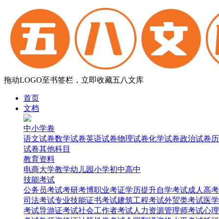
拖动LOGO至书签栏，立即收藏五八文库
首页
文档
中小学卷
语文试卷
数学试卷
英语试卷
物理试卷
化学试卷
政治试卷
历
试卷
其他科目
教育资料
电商
大学
教学
幼儿园
小学
初中
高中
技能考试
公务员考试
考研考博
职业考证
学历提升
自学考试
成人高考
司法考试
专业技能证书考试
建筑工程考试
外贸类考试
医学
考试
导游证考试
社会工作者考试
人力资源管理师考试
心理