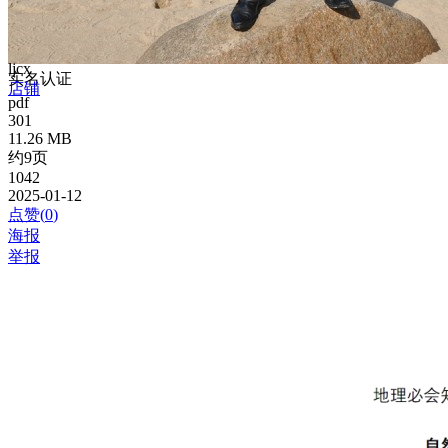
ljcx
实名认证
店铺
pdf
301
11.26 MB
约9页
1042
2025-01-12
点赞(
0
)
海报
举报