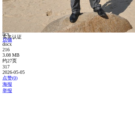
ljcx
实名认证
店铺
docx
216
3.08 MB
约27页
317
2026-05-05
点赞(
0
)
海报
举报