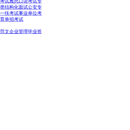
考试
雅思口语考试
专
类结构化面试
公安专
一扶考试
事业单位考
育单招考试
范文
企业管理
毕业答