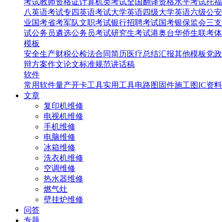
考试
教师资格证
计算机类考试
全国翻译资格水平考试
托福
八英语考试
专四英语考试
大学英语四级
大学英语六级
公安
业国考省考
军队文职考试
银行招聘考试
国考银保监会
三支
试
公务员遴选
公务员考试
研究生考试
港奥台华侨生联考
体
模板
安全生产
财税
公检法
合同
简历
医疗
总结汇报
其他模板
党政
辩
方案
作文
论文
标准规范
讲话稿
软件
常用软件
量产开卡工具
实用工具
电路图
固件
施工图
IC资料
文章
复印机维修
电视机维修
手机维修
电脑维修
冰箱维修
洗衣机维修
空调维修
热水器维修
燃气灶
壁挂炉维修
问答
专题