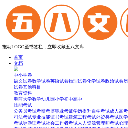
拖动LOGO至书签栏，立即收藏五八文库
首页
文档
中小学卷
语文试卷
数学试卷
英语试卷
物理试卷
化学试卷
政治试卷
历
试卷
其他科目
教育资料
电商
大学
教学
幼儿园
小学
初中
高中
技能考试
公务员考试
考研考博
职业考证
学历提升
自学考试
成人高考
司法考试
专业技能证书考试
建筑工程考试
外贸类考试
医学
考试
导游证考试
社会工作者考试
人力资源管理师考试
心理