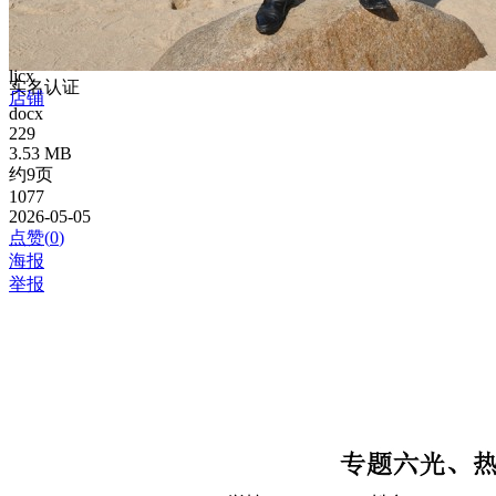
ljcx
实名认证
店铺
docx
229
3.53 MB
约9页
1077
2026-05-05
点赞(
0
)
海报
举报