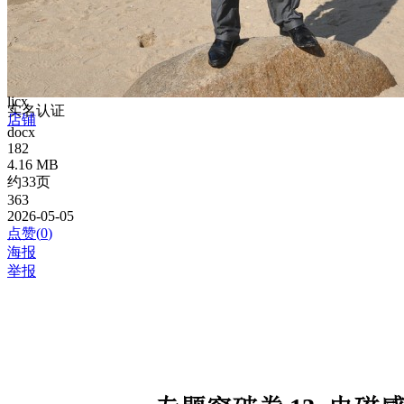
ljcx
实名认证
店铺
docx
182
4.16 MB
约33页
363
2026-05-05
点赞(
0
)
海报
举报