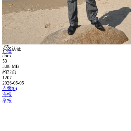
ljcx
实名认证
店铺
docx
53
3.88 MB
约22页
1207
2026-05-05
点赞(
0
)
海报
举报