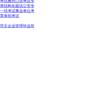
考试
雅思口语考试
专
类结构化面试
公安专
一扶考试
事业单位考
育单招考试
范文
企业管理
毕业答