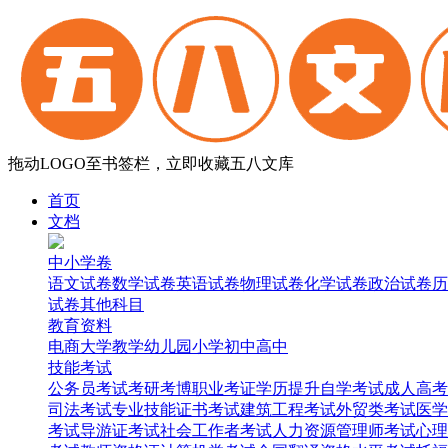
拖动LOGO至书签栏，立即收藏五八文库
首页
文档
中小学卷
语文试卷
数学试卷
英语试卷
物理试卷
化学试卷
政治试卷
历
试卷
其他科目
教育资料
电商
大学
教学
幼儿园
小学
初中
高中
技能考试
公务员考试
考研考博
职业考证
学历提升
自学考试
成人高考
司法考试
专业技能证书考试
建筑工程考试
外贸类考试
医学
考试
导游证考试
社会工作者考试
人力资源管理师考试
心理