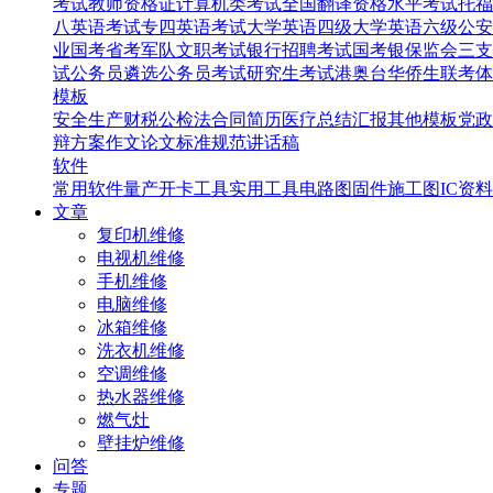
考试
教师资格证
计算机类考试
全国翻译资格水平考试
托福
八英语考试
专四英语考试
大学英语四级
大学英语六级
公安
业国考省考
军队文职考试
银行招聘考试
国考银保监会
三支
试
公务员遴选
公务员考试
研究生考试
港奥台华侨生联考
体
模板
安全生产
财税
公检法
合同
简历
医疗
总结汇报
其他模板
党政
辩
方案
作文
论文
标准规范
讲话稿
软件
常用软件
量产开卡工具
实用工具
电路图
固件
施工图
IC资料
文章
复印机维修
电视机维修
手机维修
电脑维修
冰箱维修
洗衣机维修
空调维修
热水器维修
燃气灶
壁挂炉维修
问答
专题