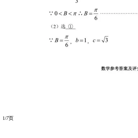
1/
7
页